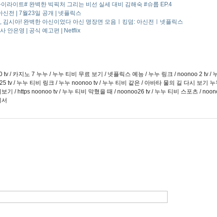
하이라이트# 완벽한 빅픽처 그리는 비선 실세 대비 김해숙 #슈룹 EP.4
아신전 | 7월23일 공개 | 넷플릭스
, 김시아! 완벽한 아신이었다 아신 명장면 모음ㅣ킹덤: 아신전ㅣ넷플릭스
 안은영 | 공식 예고편 | Netflix
 tv / 카지노 7 누누 / 누누 티비 무료 보기 / 넷플릭스 예능 / 누누 링크 / noonoo 2 tv /
o25 tv / 누누 티비 링크 / 누누 noonoo tv / 누누 티비 같은 / 아바타 물의 길 다시 보
보기 / https noonoo tv / 누누 티비 막혔을 때 / noonoo26 tv / 누누 티비 스포츠 /
에서