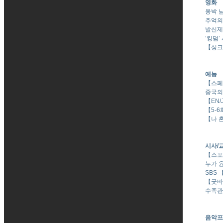
영화
옹박 
추억의
발신제한
‘킹덤’
【싱크
예능
【스페셜
중국의
【EN/
【5-
【나 
시사/
【스포
누가 
SBS 【
【굿바
수족관
음악프