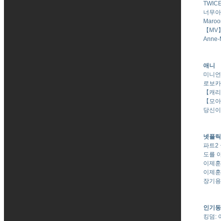
TWICE
너무아픈 
Maroon
【MV】
Anne-M
애니
미니언즈
로보카폴
【캐리
【모아
당신이
넷플릭
파트2 
도를 
이제훈
이제훈
장기용
인기동
킹덤: 