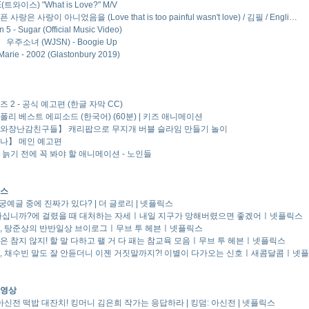
(트와이스) "What is Love?" M/V
사랑은 사랑이 아니었음을 (Love that is too painful wasn't love) / 김필 / Engli…
 5 - Sugar (Official Music Video)
 우주소녀 (WJSN) - Boogie Up
arie - 2002 (Glastonbury 2019)
 2 - 공식 예고편 (한글 자막 CC)
리 베스트 에피소드 (한국어) (60분) | 키즈 애니메이션
와장난감친구들】 캐리팝으로 무지개 버블 슬라임 만들기 놀이
나】 메인 예고편
 늙기 전에 꼭 봐야 할 애니메이션 - 노인들
스
궁예글 중에 진짜가 있다? | 더 글로리 | 넷플릭스
아십니까?에 걸렸을 때 대처하는 자세ㅣ내일 지구가 망해버렸으면 좋겠어ㅣ넷플릭스
, 탕준상의 반반일상 브이로그ㅣ무브 투 헤븐ㅣ넷플릭스
은 참지 않지! 할 말 다하고 팰 거 다 패는 참교육 모음ㅣ무브 투 헤븐ㅣ넷플릭스
, 채수빈 말도 잘 안듣더니 이젠 거짓말까지?! 이별이 다가오는 신호ㅣ새콤달콤ㅣ넷
영상
아신전 떡밥 대잔치! 킹머니 김은희 작가는 응답하라 | 킹덤: 아신전 | 넷플릭스