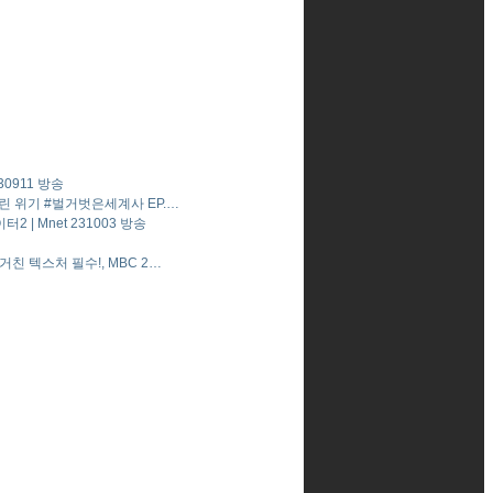
0911 방송
린 위기 #벌거벗은세계사 EP.…
| Mnet 231003 방송
친 텍스처 필수!, MBC 2…