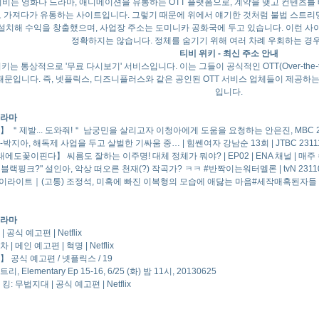
비는 영화나 드라마, 애니메이션을 유통하는 OTT 플랫폼으로, 계약을 맺고 컨텐츠를
 가져다가 유통하는 사이트입니다. 그렇기 때문에 위에서 얘기한 것처럼 불법 스트리
설치해 수익을 창출했으며, 사업장 주소는 도미니카 공화국에 두고 있습니다. 이런 사
정확하지는 않습니다. 정체를 숨기기 위해 여러 차례 우회하는 경우
티비 위키 - 최신 주소 안내
키는 통상적으로 '무료 다시보기' 서비스입니다. 이는 그들이 공식적인 OTT(Over-the
때문입니다. 즉, 넷플릭스, 디즈니플러스와 같은 공인된 OTT 서비스 업체들이 제공
입니다.
라마
 ＂제발... 도와줘!＂ 남궁민을 살리고자 이청아에게 도움을 요청하는 안은진, MBC 2
박지아, 해독제 사업을 두고 살벌한 기싸움 중… | 힘쎈여자 강남순 13회 | JTBC 2311
에도꽃이핀다】 씨름도 잘하는 이주명! 대체 정체가 뭐야? | EP02 | ENA 채널 | 매주 
? 블랙핑크?" 설인아, 악상 떠오른 천재(?) 작곡가? ㅋㅋ #반짝이는워터멜론 | tvN 231
하이라이트｜(고통) 조정석, 미혹에 빠진 이복형의 모습에 애닳는 마음#세작매혹된자들 E
라마
 공식 예고편 | Netflix
| 메인 예고편 | 혁명 | Netflix
 공식 예고편 / 넷플릭스 / 19
, Elementary Ep 15-16, 6/25 (화) 밤 11시, 20130625
킹: 무법지대 | 공식 예고편 | Netflix