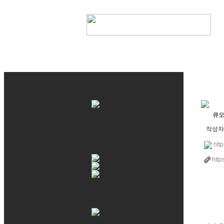
큐오
작성자 
http
http