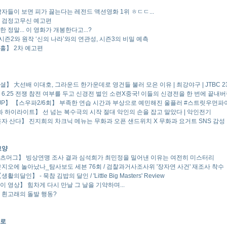
남자들이 보면 피가 끓는다는 레전드 액션영화 1위 ㅎㄷㄷ...
 검정고무신 예고편
 정말... 이 영화가 개봉한다고...?
 시즌2와 원작 ‘신의 나라’와의 연관성, 시즌3의 비밀 예측
홀】 2차 예고편
】 大선배 이대호, 그라운드 한가운데로 영건들 불러 모은 이유 | 최강야구 | JTBC 23
 6.25 전쟁 참전 여부를 두고 신경전 벌인 소련X중국! 이들의 신경전을 한 번에 끝내버
JP】 【스우파2/6회】 부족한 연습 시간과 부상으로 예민해진 울플러 #스트릿우먼파이터2 
6화 하이라이트】 선 넘는 복수극의 시작 절대 악인의 손을 잡고 말았다 | 악인전기
혼자 산다】 진지희의 차크닉 메뉴는 무화과 오픈 샌드위치 X 무화과 요거트 SNS 감성 거
교양
츠머그】 빙상연맹 조사 결과 심석희가 최민정을 밀어낸 이유는 여전히 미스터리
윤지오에 놀아났나_탐사보도 세븐 76회 / 검찰과거사조사위 '장자연 사건' 재조사 착수
생활의달인】 - 묵참 김밥의 달인 / 'Little Big Masters' Review
이 영상】 힘차게 다시 만날 그 날을 기약하며...
 흰고래의 돌발 행동?
로