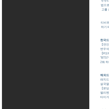
누누티
법으로
고를 
티비위
하기 
한국드
【연인】
변우석-
【#모래
"BTS
2화 
해외드
래치드 |
설국열차 
【본딩】
엘리멘트리
타이거 