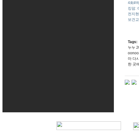
4화#
킹덤: 
전지현
보건교사
Tags:
누누 20
oono
마 다시
한 곳