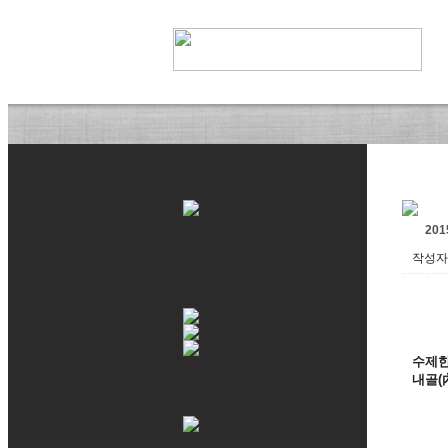
20
작성자 
수제한
내골(