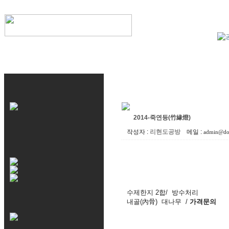
2014-죽연등(竹緣燈)
작성자 :
리현도공방
메일 :
admin@do
수제한지 2합/ 방수처리
내골(內骨) 대나무 /
가격문의