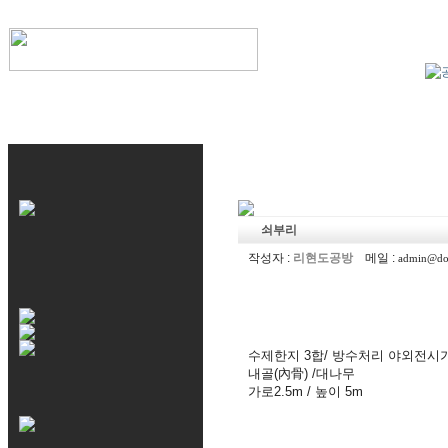
쇠부리
작성자 :
리현도공방
메일 :
admin@do
수제한지 3합/ 방수처리 야외전시
내골(內骨) /대나무
가로2.5m / 높이 5m