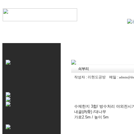
쇠부리
작성자 :
리현도공방
메일 :
admin@do
수제한지 3합/ 방수처리 야외전시
내골(內骨) /대나무
가로2.5m / 높이 5m